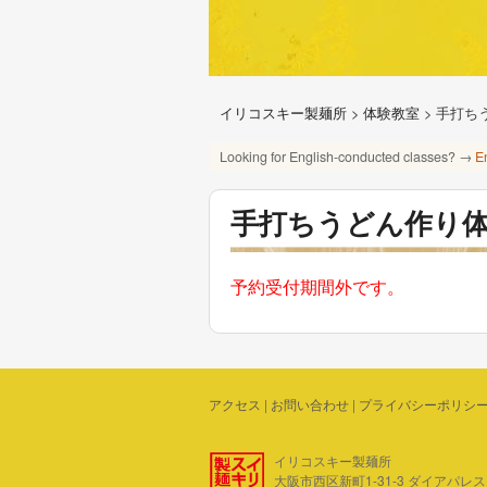
イリコスキー製麺所
>
体験教室
>
手打ち
Looking for English-conducted classes? →
E
手打ちうどん作り
予約受付期間外です。
アクセス
|
お問い合わせ
|
プライバシーポリシ
イリコスキー製麺所
大阪市西区新町1-31-3 ダイアパレス四ツ