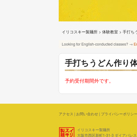
イリコスキー製麺所
>
体験教室
>
手打ち
Looking for English-conducted classes? →
E
手打ちうどん作り
予約受付期間外です。
アクセス
|
お問い合わせ
|
プライバシーポリシ
イリコスキー製麺所
大阪市西区新町1-31-3 ダイアパレス四ツ