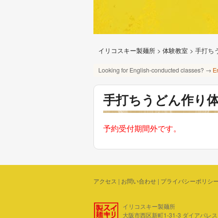
イリコスキー製麺所
>
体験教室
>
手打ち
Looking for English-conducted classes? →
E
手打ちうどん作り
予約受付期間外です。
アクセス
|
お問い合わせ
|
プライバシーポリシ
イリコスキー製麺所
大阪市西区新町1-31-3 ダイアパレス四ツ