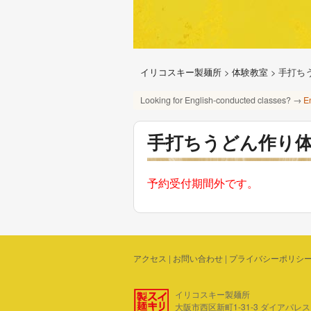
イリコスキー製麺所
>
体験教室
>
手打ち
Looking for English-conducted classes? →
E
手打ちうどん作り
予約受付期間外です。
アクセス
|
お問い合わせ
|
プライバシーポリシ
イリコスキー製麺所
大阪市西区新町1-31-3 ダイアパレス四ツ