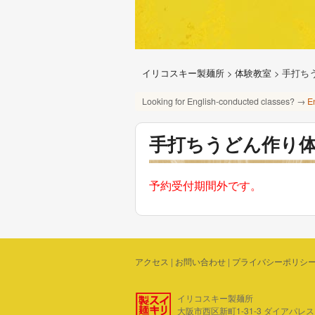
イリコスキー製麺所
>
体験教室
>
手打ち
Looking for English-conducted classes? →
E
手打ちうどん作り
予約受付期間外です。
アクセス
|
お問い合わせ
|
プライバシーポリシ
イリコスキー製麺所
大阪市西区新町1-31-3 ダイアパレス四ツ