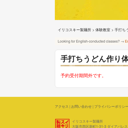
イリコスキー製麺所
>
体験教室
>
手打ち
Looking for English-conducted classes? →
E
手打ちうどん作り
予約受付期間外です。
アクセス
|
お問い合わせ
|
プライバシーポリシ
イリコスキー製麺所
大阪市西区新町1-31-3 ダイアパレス四ツ