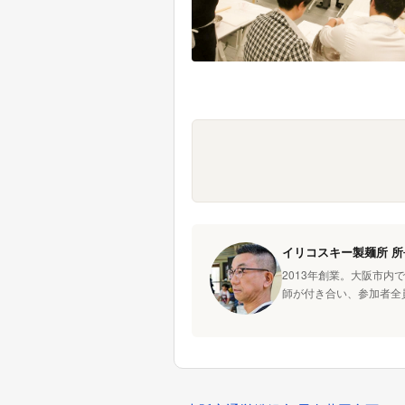
イリコスキー製麺所 所
2013年創業。大阪市内
師が付き合い、参加者全
投