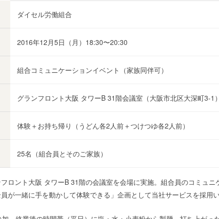
ダイセル労働組合
2016年12月5日（月）18:30〜20:30
組合コミュニケーションイベント（家族同伴可）
グランフロント大阪 タワーB 31階会議室（大阪市北区大深町3-1
体験＋お持ち帰り（うどん各2人前＋つけつゆ各2人前）
25名（組合員とそのご家族）
ロント大阪 タワーB 31階の会議室を会場に実施。組合員のコミュニケ
全員が一緒に手を動かして体験できる」企画として当社サービスを採用
参加。終業後の時間帯（平日）に塩・水・小麦粉から製麺。打ち上がっ