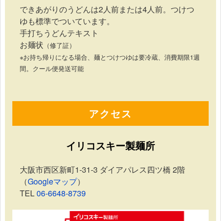
できあがりのうどんは2人前または4人前。つけつ
ゆも標準でついています。
手打ちうどんテキスト
お麺状
（修了証）
※お持ち帰りになる場合、麺とつけつゆは要冷蔵、消費期限1週
間。クール便発送可能
アクセス
イリコスキー製麺所
大阪市西区新町1-31-3 ダイアパレス四ツ橋 2階
（
Googleマップ
）
TEL
06-6648-8739