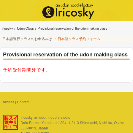
Iricosky
>
Udon Class
>
Provisional reservation of the udon making class
日本語進行クラスのお申込みは →
日本語クラス予約フォーム
Provisional reservation of the udon making class
予約受付期間外です。
Access
|
Contact
Iricosky, an udon noodle studio
Daia Paresu Yotsubashi 204, 1-31-3 Shinmachi, Nishi-ku, Osaka
550-0013, Japan