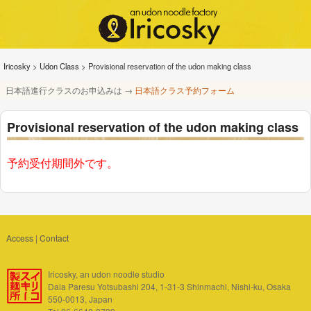
Iricosky
>
Udon Class
>
Provisional reservation of the udon making class
日本語進行クラスのお申込みは →
日本語クラス予約フォーム
Provisional reservation of the udon making class
予約受付期間外です。
Access
|
Contact
Iricosky, an udon noodle studio
Daia Paresu Yotsubashi 204, 1-31-3 Shinmachi, Nishi-ku, Osaka
550-0013, Japan