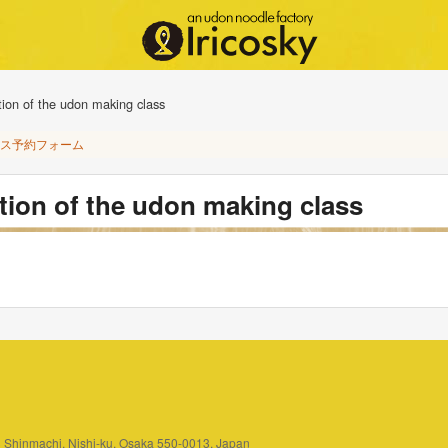
tion of the udon making class
ス予約フォーム
ation of the udon making class
3 Shinmachi, Nishi-ku, Osaka 550-0013, Japan