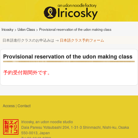
Iricosky
>
Udon Class
>
Provisional reservation of the udon making class
日本語進行クラスのお申込みは →
日本語クラス予約フォーム
Provisional reservation of the udon making class
予約受付期間外です。
Access
|
Contact
Iricosky, an udon noodle studio
Daia Paresu Yotsubashi 204, 1-31-3 Shinmachi, Nishi-ku, Osaka
550-0013, Japan