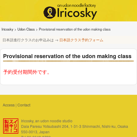
Iricosky
>
Udon Class
>
Provisional reservation of the udon making class
日本語進行クラスのお申込みは →
日本語クラス予約フォーム
Provisional reservation of the udon making class
予約受付期間外です。
Access
|
Contact
Iricosky, an udon noodle studio
Daia Paresu Yotsubashi 204, 1-31-3 Shinmachi, Nishi-ku, Osaka
550-0013, Japan