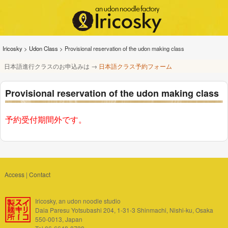
Iricosky
>
Udon Class
>
Provisional reservation of the udon making class
日本語進行クラスのお申込みは →
日本語クラス予約フォーム
Provisional reservation of the udon making class
予約受付期間外です。
Access
|
Contact
Iricosky, an udon noodle studio
Daia Paresu Yotsubashi 204, 1-31-3 Shinmachi, Nishi-ku, Osaka
550-0013, Japan