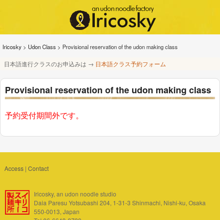
Iricosky
>
Udon Class
>
Provisional reservation of the udon making class
日本語進行クラスのお申込みは →
日本語クラス予約フォーム
Provisional reservation of the udon making class
予約受付期間外です。
Access
|
Contact
Iricosky, an udon noodle studio
Daia Paresu Yotsubashi 204, 1-31-3 Shinmachi, Nishi-ku, Osaka
550-0013, Japan