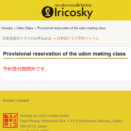
Iricosky
>
Udon Class
>
Provisional reservation of the udon making class
日本語進行クラスのお申込みは →
日本語クラス予約フォーム
Provisional reservation of the udon making class
予約受付期間外です。
Access
|
Contact
Iricosky, an udon noodle studio
Daia Paresu Yotsubashi 204, 1-31-3 Shinmachi, Nishi-ku, Osaka
550-0013, Japan