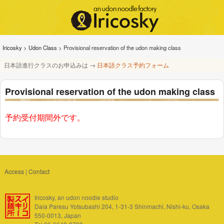
Iricosky
>
Udon Class
>
Provisional reservation of the udon making class
日本語進行クラスのお申込みは →
日本語クラス予約フォーム
Provisional reservation of the udon making class
予約受付期間外です。
Access
|
Contact
Iricosky, an udon noodle studio
Daia Paresu Yotsubashi 204, 1-31-3 Shinmachi, Nishi-ku, Osaka
550-0013, Japan