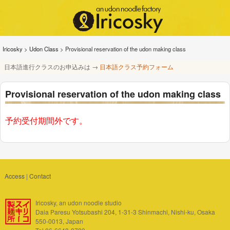
Iricosky
>
Udon Class
>
Provisional reservation of the udon making class
日本語進行クラスのお申込みは →
日本語クラス予約フォーム
Provisional reservation of the udon making class
予約受付期間外です。
Access
|
Contact
Iricosky, an udon noodle studio
Daia Paresu Yotsubashi 204, 1-31-3 Shinmachi, Nishi-ku, Osaka
550-0013, Japan