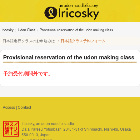
Iricosky
>
Udon Class
>
Provisional reservation of the udon making class
日本語進行クラスのお申込みは →
日本語クラス予約フォーム
Provisional reservation of the udon making class
予約受付期間外です。
Access
|
Contact
Iricosky, an udon noodle studio
Daia Paresu Yotsubashi 204, 1-31-3 Shinmachi, Nishi-ku, Osaka
550-0013, Japan