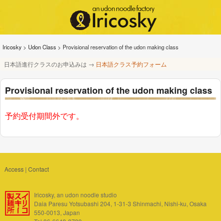
Iricosky
>
Udon Class
>
Provisional reservation of the udon making class
日本語進行クラスのお申込みは →
日本語クラス予約フォーム
Provisional reservation of the udon making class
予約受付期間外です。
Access
|
Contact
Iricosky, an udon noodle studio
Daia Paresu Yotsubashi 204, 1-31-3 Shinmachi, Nishi-ku, Osaka
550-0013, Japan