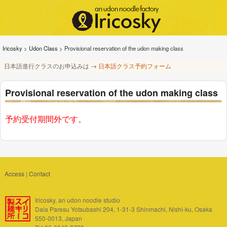
Iricosky
>
Udon Class
>
Provisional reservation of the udon making class
日本語進行クラスのお申込みは →
日本語クラス予約フォーム
Provisional reservation of the udon making class
予約受付期間外です。
Access
|
Contact
Iricosky, an udon noodle studio
Daia Paresu Yotsubashi 204, 1-31-3 Shinmachi, Nishi-ku, Osaka
550-0013, Japan