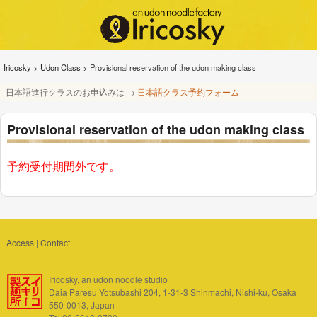
Iricosky
>
Udon Class
>
Provisional reservation of the udon making class
日本語進行クラスのお申込みは →
日本語クラス予約フォーム
Provisional reservation of the udon making class
予約受付期間外です。
Access
|
Contact
Iricosky, an udon noodle studio
Daia Paresu Yotsubashi 204, 1-31-3 Shinmachi, Nishi-ku, Osaka
550-0013, Japan