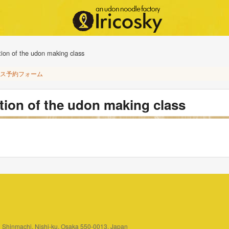
tion of the udon making class
ス予約フォーム
ation of the udon making class
3 Shinmachi, Nishi-ku, Osaka 550-0013, Japan