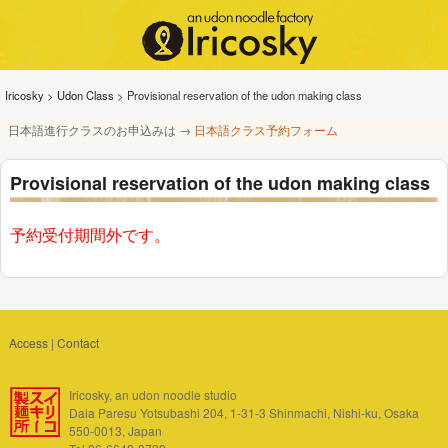
Iricosky
>
Udon Class
>
Provisional reservation of the udon making class
日本語進行クラスのお申込みは →
日本語クラス予約フォーム
Provisional reservation of the udon making class
予約受付期間外です。
Access
|
Contact
Iricosky, an udon noodle studio
Daia Paresu Yotsubashi 204, 1-31-3 Shinmachi, Nishi-ku, Osaka
550-0013, Japan