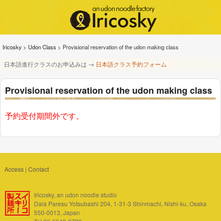
Iricosky
>
Udon Class
>
Provisional reservation of the udon making class
日本語進行クラスのお申込みは →
日本語クラス予約フォーム
Provisional reservation of the udon making class
予約受付期間外です。
Access
|
Contact
Iricosky, an udon noodle studio
Daia Paresu Yotsubashi 204, 1-31-3 Shinmachi, Nishi-ku, Osaka
550-0013, Japan