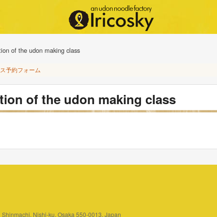
tion of the udon making class
ス予約フォーム
ation of the udon making class
3 Shinmachi, Nishi-ku, Osaka 550-0013, Japan