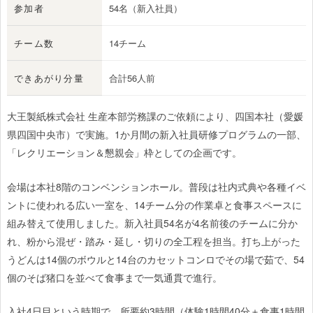
参加者
54名（新入社員）
チーム数
14チーム
できあがり分量
合計56人前
大王製紙株式会社 生産本部労務課のご依頼により、四国本社（愛媛
県四国中央市）で実施。1か月間の新入社員研修プログラムの一部、
「レクリエーション＆懇親会」枠としての企画です。
会場は本社8階のコンベンションホール。普段は社内式典や各種イベ
ントに使われる広い一室を、14チーム分の作業卓と食事スペースに
組み替えて使用しました。新入社員54名が4名前後のチームに分か
れ、粉から混ぜ・踏み・延し・切りの全工程を担当。打ち上がった
うどんは14個のボウルと14台のカセットコンロでその場で茹で、54
個のそば猪口を並べて食事まで一気通貫で進行。
入社4日目という時期で、所要約3時間（体験1時間40分＋食事1時間