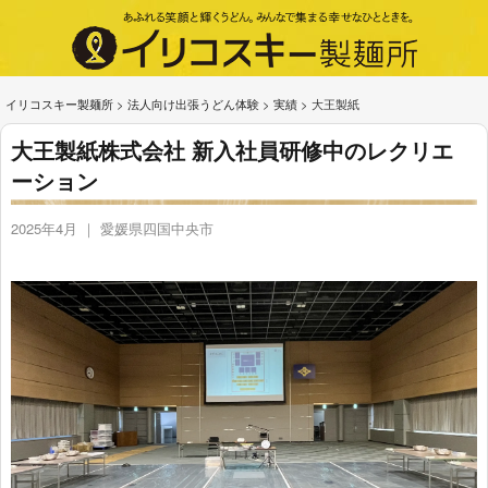
イリコスキー製麺所
>
法人向け出張うどん体験
>
実績
>
大王製紙
大王製紙株式会社 新入社員研修中のレクリエ
ーション
2025年4月 ｜ 愛媛県四国中央市