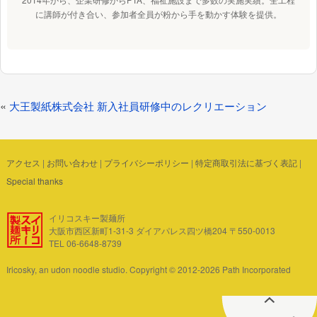
に講師が付き合い、参加者全員が粉から手を動かす体験を提供。
投
«
大王製紙株式会社 新入社員研修中のレクリエーション
稿
ナ
ビ
アクセス
|
お問い合わせ
|
プライバシーポリシー
|
特定商取引法に基づく表記
|
ゲ
Special thanks
ー
シ
イリコスキー製麺所
ョ
大阪市西区新町1-31-3 ダイアパレス四ツ橋204 〒550-0013
ン
TEL 06-6648-8739
Iricosky, an udon noodle studio. Copyright © 2012-2026 Path Incorporated