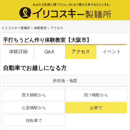
イリコスキー製麺所
>
体験教室
>
アクセス
手打ちうどん作り体験教室【大阪市】
体験詳細
アクセス
イベント
Q&A
自動車でお越しになる方
所在地・地図
西大橋駅から
四ツ橋駅から
心斎橋駅から
お車で
自転車で