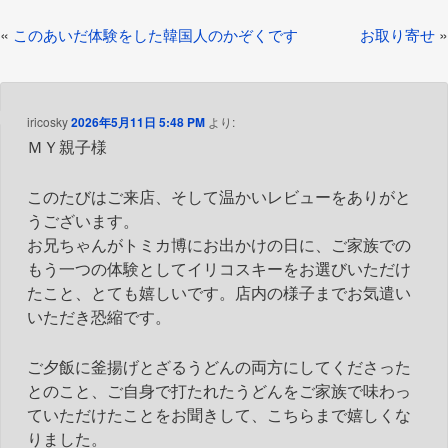
投
«
»
このあいだ体験をした韓国人のかぞくです
お取り寄せ
稿
ナ
ビ
iricosky
2026年5月11日 5:48 PM
より:
ＭＹ親子様
ゲ
ー
このたびはご来店、そして温かいレビューをありがと
シ
うございます。
ョ
お兄ちゃんがトミカ博にお出かけの日に、ご家族での
もう一つの体験としてイリコスキーをお選びいただけ
ン
たこと、とても嬉しいです。店内の様子までお気遣い
いただき恐縮です。
ご夕飯に釜揚げとざるうどんの両方にしてくださった
とのこと、ご自身で打たれたうどんをご家族で味わっ
ていただけたことをお聞きして、こちらまで嬉しくな
りました。