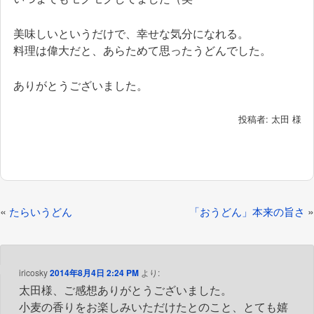
美味しいというだけで、幸せな気分になれる。
料理は偉大だと、あらためて思ったうどんでした。
ありがとうございました。
投稿者: 太田 様
投
«
»
たらいうどん
「おうどん」本来の旨さ
稿
ナ
ビ
iricosky
2014年8月4日 2:24 PM
より:
太田様、ご感想ありがとうございました。
ゲ
小麦の香りをお楽しみいただけたとのこと、とても嬉