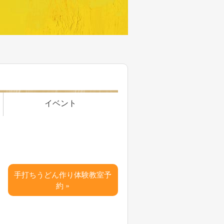
イベント
手打ちうどん作り体験教室予
約 »