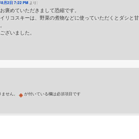
年8月2日 7:22 PM
より:
、お褒めていただきまして恐縮です。
のイリコスキーは、野菜の煮物などに使っていただくとダシと
す。
うございました。
※
りません。
が付いている欄は必須項目です