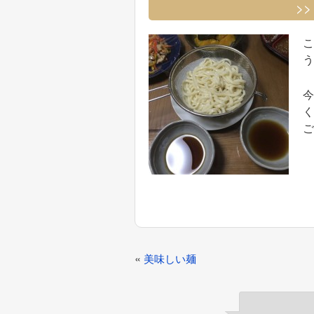
>
う
ご
投
«
美味しい麺
稿
ナ