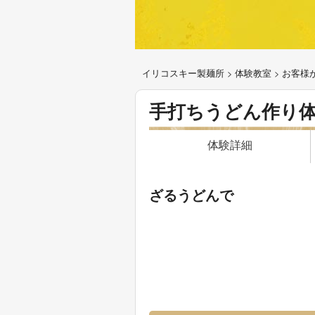
イリコスキー製麺所
>
体験教室
>
お客様
手打ちうどん作り
体験詳細
ざるうどんで