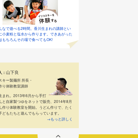
んなで遊べる2時間。香川生まれの講師とい
に小麦粉と塩水から作ります。できあがった
はもちろんその場で食べてもOK!
山下良
人：
スキー製麺所 所長・
作り体験教室講師
生まれ。2013年6月から手打
んと自家製つゆをネットで販売、2014年8月
ん作り体験教室を開始。うどん作りで、たく
子どもたちと遊んでもらっています。
→もっと詳しく