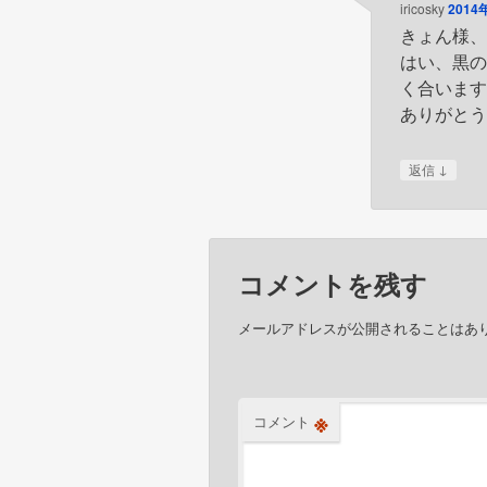
ビ
iricosky
2014
きょん様
ゲ
はい、黒
ー
く合いま
シ
ありがと
ョ
ン
↓
返信
コメントを残す
メールアドレスが公開されることはあ
※
コメント