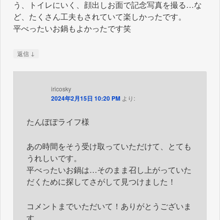
う、トイレにいく、顔出しお面で記念写真を撮る…な
ー
ど、たくさん工夫もされていて楽しかったです。
シ
平べったいお鍋もよかったです笑
ョ
ン
↓
返信
iricosky
2024年2月15日 10:20 PM
より:
たんぽぽライフ様
あの時間をそう受け取っていただけて、とても
うれしいです。
平べったいお鍋は…そのまま召し上がっていた
だくために探してさがして見つけました！
コメントまでいただいて！ありがとうございま
す。