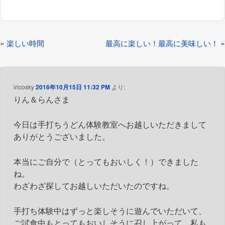
投
«
»
楽しい時間
最高に楽しい！最高に美味しい！
稿
ナ
ビ
iricosky
2016年10月15日 11:32 PM
より:
りん＆らんさま
ゲ
ー
今日は手打ちうどん体験教室へお越しいただきまして
シ
ありがとうございました。
ョ
ン
本当にご自分で（とってもおいしく！）できました
ね。
わざわざ探してお越しいただいたのですね。
手打ち体験中はずっと楽しそうに遊んでいただいて、
ご試食中もとってもおいしそうに召し上がって、私も