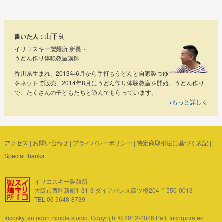
山下良
書いた人：
イリコスキー製麺所 所長・
うどん作り体験教室講師
香川県生まれ。2013年6月から手打ちうどんと自家製つゆ
をネットで販売、2014年8月にうどん作り体験教室を開始。うどん作り
で、たくさんの子どもたちと遊んでもらっています。
→もっと詳しく
アクセス
|
お問い合わせ
|
プライバシーポリシー
|
特定商取引法に基づく表記
|
Special thanks
イリコスキー製麺所
大阪市西区新町1-31-3 ダイアパレス四ツ橋204 〒550-0013
TEL 06-6648-8739
Iricosky, an udon noodle studio. Copyright © 2012-2026 Path Incorporated