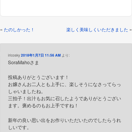
投
«
»
たのしかった！
楽しく美味しくいただきました
稿
ナ
ビ
iricosky
2018年1月7日 11:56 AM
より:
SoraMahoさま
ゲ
ー
投稿ありがとうございます！
シ
お嬢さんお二人とも上手に、楽しそうになさってらっ
ョ
しゃいましたね。
三拍子！出汁もお気に召したようでありがとうござい
ン
ます。褒めるのもお上手ですね！
新年の良い思い出をお作りいただいたのでしたらうれ
しいです。