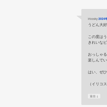
稿
ナ
ビ
iricosky
2024
うどん大
ゲ
ー
この度は
シ
きれいな
ョ
ン
おっしゃ
楽しんで
はい、ぜ
（イリコス
↓
返信