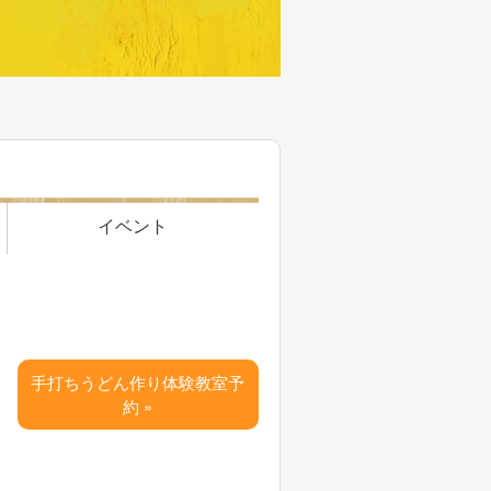
イベント
手打ちうどん作り体験教室予
約 »