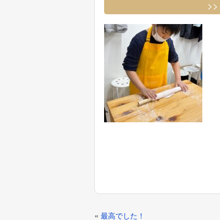
>
投
«
最高でした！