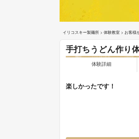
イリコスキー製麺所
>
体験教室
>
お客様
手打ちうどん作り
体験詳細
楽しかったです！