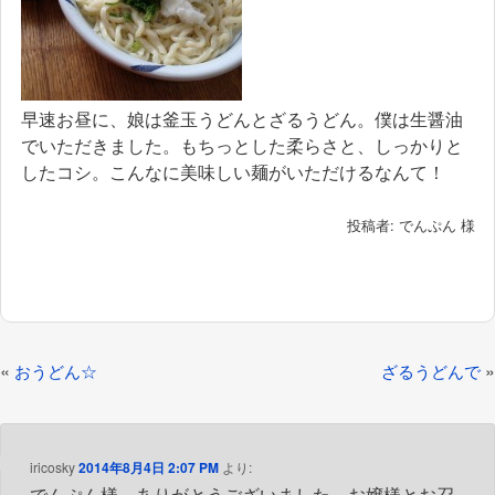
早速お昼に、娘は釜玉うどんとざるうどん。僕は生醤油
でいただきました。もちっとした柔らさと、しっかりと
したコシ。こんなに美味しい麺がいただけるなんて！
投稿者: でんぷん 様
投
«
»
おうどん☆
ざるうどんで
稿
ナ
ビ
iricosky
2014年8月4日 2:07 PM
より:
でんぷん様、ありがとうございました。お嬢様とお召