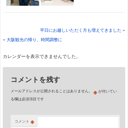
投
»
平日にお越しいただく方も増えてきました
稿
«
大阪観光の帰り、時間調整に
ナ
ビ
カレンダーを表示できませんでした。
ゲ
ー
コメントを残す
シ
ョ
※
メールアドレスが公開されることはありません。
が付いてい
ン
る欄は必須項目です
※
コメント