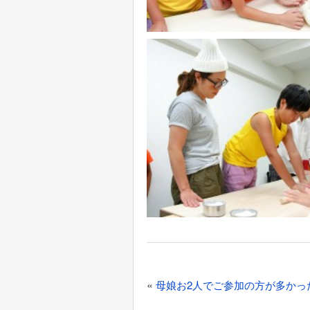
投
«
母娘お2人でご参加の方が多かっ
稿