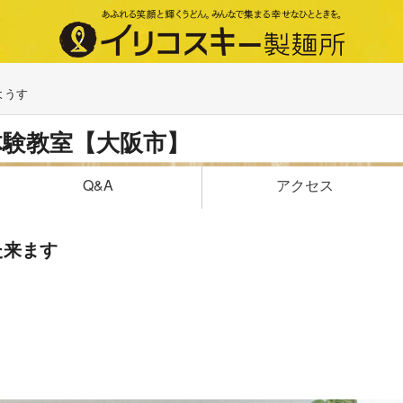
ようす
体験教室【大阪市】
アクセス
Q&A
た来ます