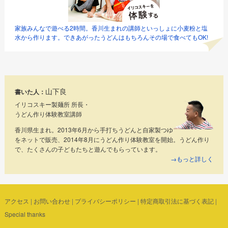
家族みんなで遊べる2時間。香川生まれの講師といっしょに小麦粉と塩
水から作ります。できあがったうどんはもちろんその場で食べてもOK!
山下良
書いた人：
イリコスキー製麺所 所長・
うどん作り体験教室講師
香川県生まれ。2013年6月から手打ちうどんと自家製つゆ
をネットで販売、2014年8月にうどん作り体験教室を開始。うどん作り
で、たくさんの子どもたちと遊んでもらっています。
→もっと詳しく
アクセス
|
お問い合わせ
|
プライバシーポリシー
|
特定商取引法に基づく表記
|
Special thanks