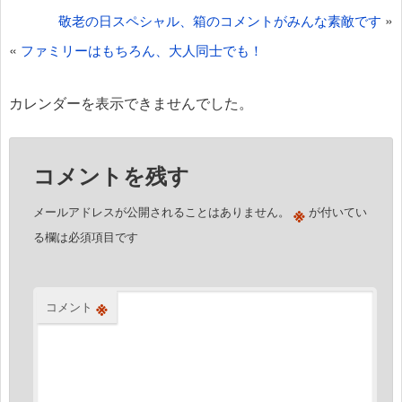
投
»
敬老の日スペシャル、箱のコメントがみんな素敵です
稿
«
ファミリーはもちろん、大人同士でも！
ナ
ビ
カレンダーを表示できませんでした。
ゲ
ー
コメントを残す
シ
ョ
※
メールアドレスが公開されることはありません。
が付いてい
ン
る欄は必須項目です
※
コメント