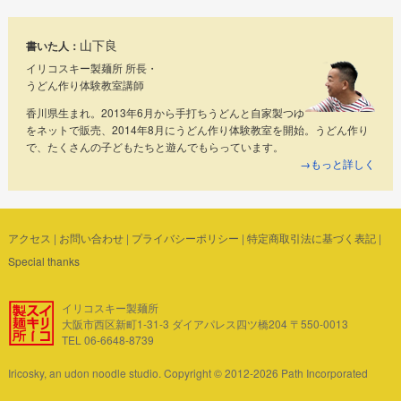
山下良
書いた人：
イリコスキー製麺所 所長・
うどん作り体験教室講師
香川県生まれ。2013年6月から手打ちうどんと自家製つゆ
をネットで販売、2014年8月にうどん作り体験教室を開始。うどん作り
で、たくさんの子どもたちと遊んでもらっています。
→もっと詳しく
アクセス
|
お問い合わせ
|
プライバシーポリシー
|
特定商取引法に基づく表記
|
Special thanks
イリコスキー製麺所
大阪市西区新町1-31-3 ダイアパレス四ツ橋204 〒550-0013
TEL 06-6648-8739
Iricosky, an udon noodle studio. Copyright © 2012-2026 Path Incorporated