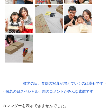
投
»
敬老の日。笑顔の写真が増えていくのは幸せです
稿
«
敬老の日スペシャル、箱のコメントがみんな素敵です
ナ
ビ
カレンダーを表示できませんでした。