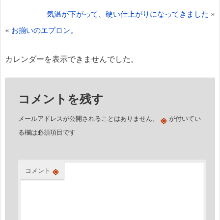
投
»
気温が下がって、硬い仕上がりになってきました
稿
«
お揃いのエプロン。
ナ
ビ
カレンダーを表示できませんでした。
ゲ
ー
コメントを残す
シ
ョ
※
メールアドレスが公開されることはありません。
が付いてい
ン
る欄は必須項目です
※
コメント