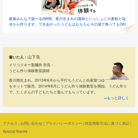
家族みんなで遊べる2時間。香川生まれの講師といっしょに小麦粉と塩
水から作ります。できあがったうどんはもちろんその場で食べてもOK!
山下良
書いた人：
イリコスキー製麺所 所長・
うどん作り体験教室講師
香川県生まれ。2013年6月から手打ちうどんと自家製つゆ
をネットで販売、2014年8月にうどん作り体験教室を開始。うどん作り
で、たくさんの子どもたちと遊んでもらっています。
→もっと詳しく
アクセス
|
お問い合わせ
|
プライバシーポリシー
|
特定商取引法に基づく表記
|
Special thanks