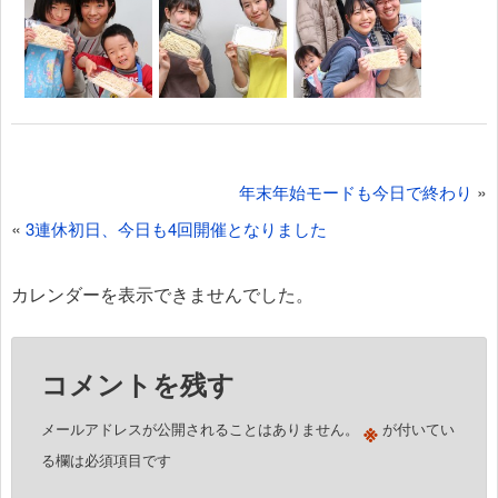
投
»
年末年始モードも今日で終わり
稿
«
3連休初日、今日も4回開催となりました
ナ
ビ
カレンダーを表示できませんでした。
ゲ
ー
コメントを残す
シ
ョ
※
メールアドレスが公開されることはありません。
が付いてい
ン
る欄は必須項目です