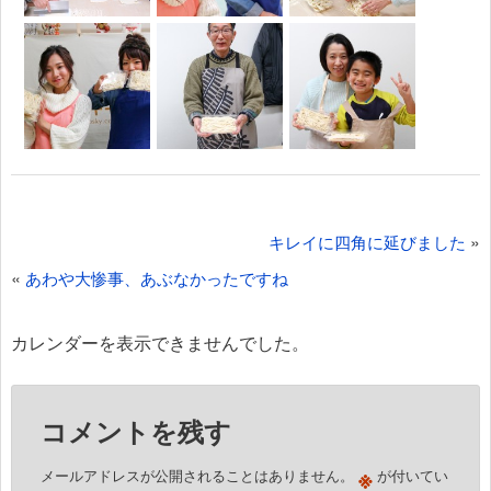
投
»
キレイに四角に延びました
稿
«
あわや大惨事、あぶなかったですね
ナ
ビ
カレンダーを表示できませんでした。
ゲ
ー
コメントを残す
シ
ョ
※
メールアドレスが公開されることはありません。
が付いてい