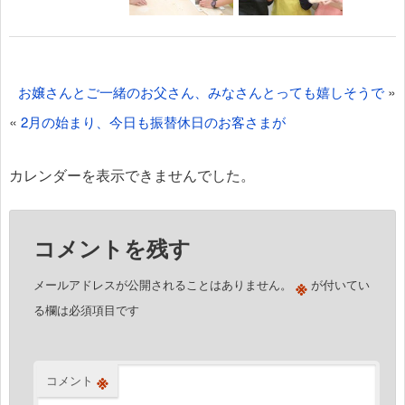
投
»
お嬢さんとご一緒のお父さん、みなさんとっても嬉しそうで
稿
«
2月の始まり、今日も振替休日のお客さまが
ナ
ビ
カレンダーを表示できませんでした。
ゲ
ー
コメントを残す
シ
ョ
※
メールアドレスが公開されることはありません。
が付いてい
ン
る欄は必須項目です
※
コメント