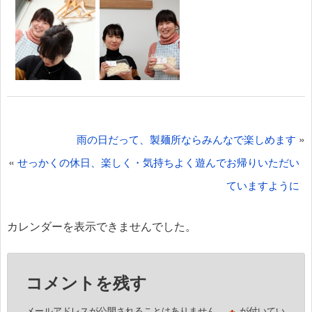
投
»
雨の日だって、製麺所ならみんなで楽しめます
稿
«
せっかくの休日、楽しく・気持ちよく遊んでお帰りいただい
ナ
ていますように
ビ
ゲ
カレンダーを表示できませんでした。
ー
シ
コメントを残す
ョ
ン
※
メールアドレスが公開されることはありません。
が付いてい