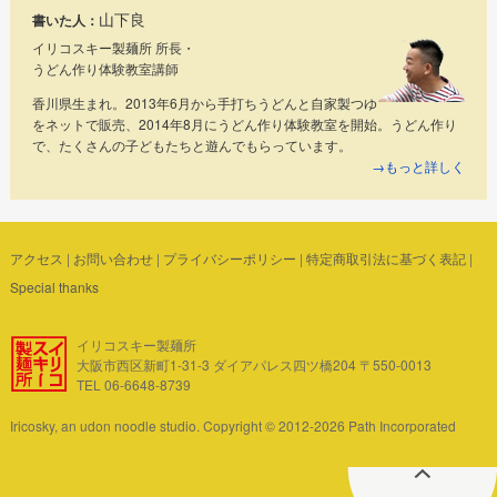
山下良
書いた人：
イリコスキー製麺所 所長・
うどん作り体験教室講師
香川県生まれ。2013年6月から手打ちうどんと自家製つゆ
をネットで販売、2014年8月にうどん作り体験教室を開始。うどん作り
で、たくさんの子どもたちと遊んでもらっています。
→もっと詳しく
アクセス
|
お問い合わせ
|
プライバシーポリシー
|
特定商取引法に基づく表記
|
Special thanks
イリコスキー製麺所
大阪市西区新町1-31-3 ダイアパレス四ツ橋204 〒550-0013
TEL 06-6648-8739
Iricosky, an udon noodle studio. Copyright © 2012-2026 Path Incorporated