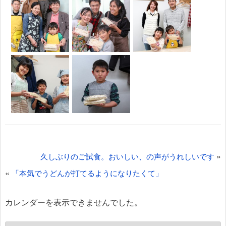
投
»
久しぶりのご試食。おいしい、の声がうれしいです
稿
«
「本気でうどんが打てるようになりたくて」
ナ
ビ
カレンダーを表示できませんでした。
ゲ