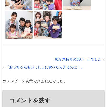
投
»
風が気持ちの良い一日でした
稿
«
「おっちゃんもいっしょに食べたらええのに！」
ナ
ビ
カレンダーを表示できませんでした。
ゲ
ー
コメントを残す
シ