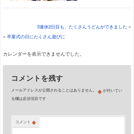
投
»
3連休2日目も、たくさんうどんができました
稿
«
卒業式の日にたくさん遊びに
ナ
ビ
カレンダーを表示できませんでした。
ゲ
ー
コメントを残す
シ
ョ
※
メールアドレスが公開されることはありません。
が付いてい
ン
る欄は必須項目です
※
コメント