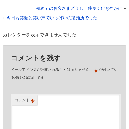
投
»
初めてのお客さまどうし、仲良くにぎやかに
稿
«
今日も笑顔と笑い声でいっぱいの製麺所でした
ナ
ビ
カレンダーを表示できませんでした。
ゲ
ー
コメントを残す
シ
ョ
※
メールアドレスが公開されることはありません。
が付いてい
ン
る欄は必須項目です
※
コメント