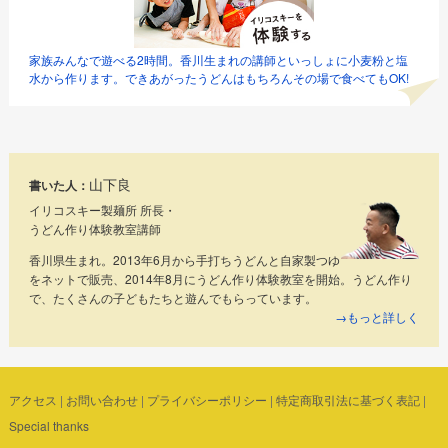
家族みんなで遊べる2時間。香川生まれの講師といっしょに小麦粉と塩
水から作ります。できあがったうどんはもちろんその場で食べてもOK!
山下良
書いた人：
イリコスキー製麺所 所長・
うどん作り体験教室講師
香川県生まれ。2013年6月から手打ちうどんと自家製つゆ
をネットで販売、2014年8月にうどん作り体験教室を開始。うどん作り
で、たくさんの子どもたちと遊んでもらっています。
→もっと詳しく
アクセス
|
お問い合わせ
|
プライバシーポリシー
|
特定商取引法に基づく表記
|
Special thanks